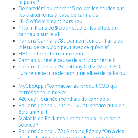
la paire ?
De l’anxiété au cancer : 5 nouvelles études sur
les traitements à base de cannabis
HHC officiellement hors-jeu
11,6 millions de $ pour étudier les effets du
cannabis sur le VIH
Parlons Canna #78 : Damien Guillou “Faire au
mieux de ce qu’on peut avec ce qu’on a”
HHC : interdiction imminente
Cannabis : réelle cause de schizophrénie ?
Parlons Canna #75 : Tiffany Ortiz (Miss CBD)
“Un remède miracle non, une alliée de taille oui !
“
MyCbdApp : “connecter au produit CBD qui
correspond le mieux”
420 day : journée mondiale du cannabis
Parlons Canna #73 : le CBD au service du bien-
être animal !
Maladie de Parkinson et cannabis : que dit la
science ?
Parlons Canna #72 : Antoine Régley “On a des
droits, il faut se battre pour les appliquer”