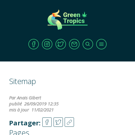
Sitemap
Par Anais Gibert
publié
26/09/2019 12:35
mis à jour
11/02/2021
Partager:
Pages