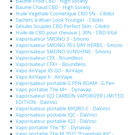
Baume Froid CBD - High Society
Baume Chaud CBD - High Society
Huile Végétale Cosmétique CBD 5% - Cibdol
Sachets à diluer Look Younger - Cibdol
Gélules Souples CBD Perfect Skin - Cibdol
Huile de CBD pour chevaux | 30% - CBD Vital
Vaporisateur SMONO 3 - Smono
Vaporisateur SMONO 70's DRY HERBS - Smono
Vaporisateur SMONO SUNSHINE - Smono
Vaporisateur CFX - Boundless
Vaporisateur CFX+ - Boundless
Vapo AirVape XS GO - AirVape
Vapo AirVape X - AirVape
Vaporisateur portable G PEN ROAM - G Pen
Vapo portable The M+ - Dynavap
Vaporisateur IQ2 CARBON VAPORIZER LIMITED
EDITION - DaVinci
Vaporisateur portable MIQRO-C - DaVinci
Vaporisateur portable IQC - DaVinci
Vaporisateur portable IQ2 - DaVinci
Vapo portable The "B" - Dynavap
Vapo portable The M 2021 "Essentials Kit" -