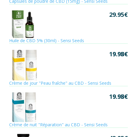
Capsules de poudre de CBD (15mg) - Sensi Seeds
29.95
€
Huile de CBD 5% (30ml) - Sensi Seeds
19.95
9.98
€
€
Crème de jour "Peau fraîche" au CBD - Sensi Seeds
19.95
9.98
€
€
Crème de nuit "Réparation" au CBD - Sensi Seeds