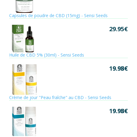
Capsules de poudre de CBD (15mg) - Sensi Seeds
29.95
€
Huile de CBD 5% (30ml) - Sensi Seeds
19.95
9.98
€
€
Crème de jour "Peau fraîche" au CBD - Sensi Seeds
19.95
9.98
€
€