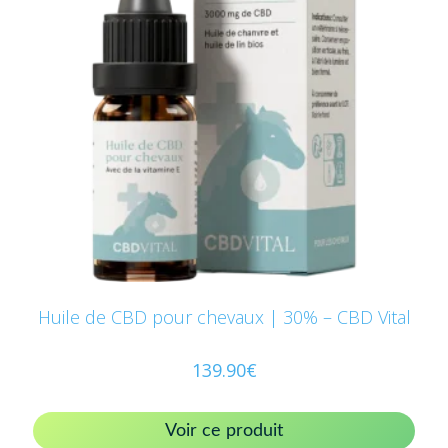
Huile de CBD pour chevaux | 30% – CBD Vital
139.90
€
Voir ce produit