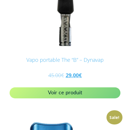
Vapo portable The “B” – Dynavap
45.00
€
29.00
€
Voir ce produit
Sale!