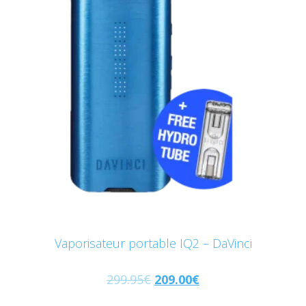
Vaporisateur portable IQ2 – DaVinci
299.95
€
209.00
€