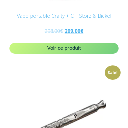
Vapo portable Crafty + C – Storz & Bickel
298.00
€
209.00
€
Voir ce produit
Sale!