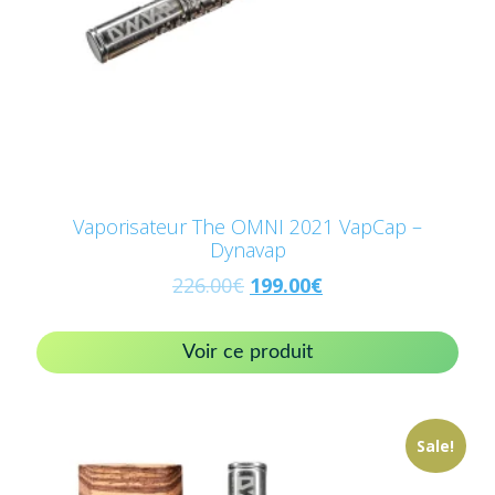
Vaporisateur The OMNI 2021 VapCap –
Dynavap
226.00
€
199.00
€
Voir ce produit
Sale!