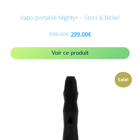
Vapo portable Mighty+ – Storz & Bickel
398.00
€
299.00
€
Voir ce produit
Sale!