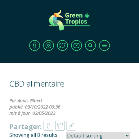
CBD alimentaire
Par Anais Gibert
publié
03/10/2022 09:36
mis à jour
02/05/2023
Partager:
Showing all 8 results