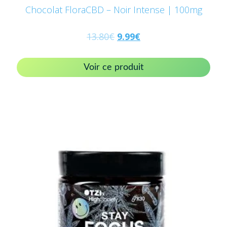
Chocolat FloraCBD – Noir Intense | 100mg
13.80
€
9.99
€
Voir ce produit