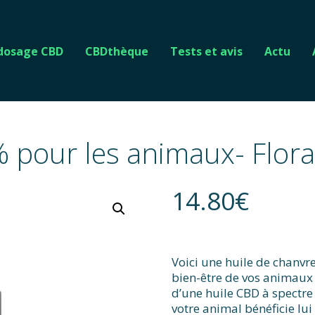
 dosage CBD
CBDthèque
Tests et avis
Actu
% pour les animaux- Flo
14.80
€
Voici une huile de chanvr
bien-être de vos animaux
d’une huile CBD à spectre
votre animal bénéficie lui