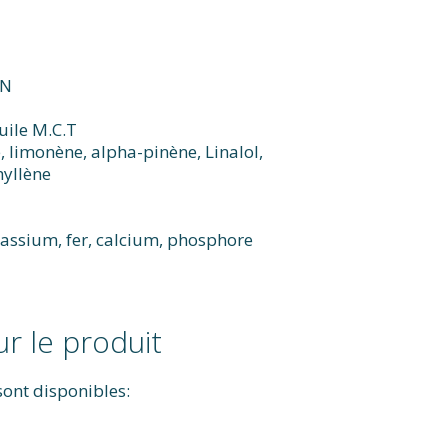
BN
uile M.C.T
 limonène, alpha-pinène, Linalol,
yllène
.
tassium, fer, calcium, phosphore
r le produit
sont disponibles: