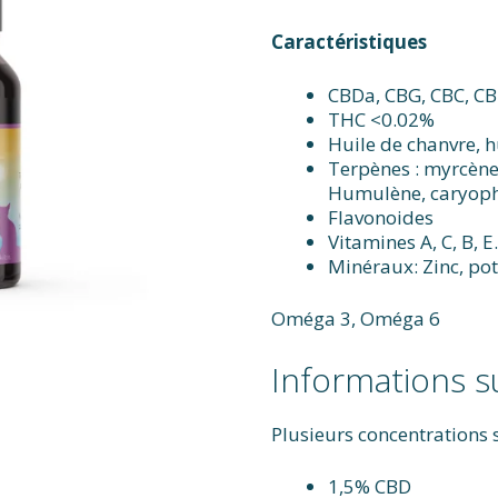
Caractéristiques
CBDa, CBG, CBC, C
THC <0.02%
Huile de chanvre, h
Terpènes : myrcène,
Humulène, caryoph
Flavonoides
Vitamines A, C, B, E
Minéraux: Zinc, po
Oméga 3, Oméga 6
Informations su
Plusieurs concentrations 
1,5% CBD