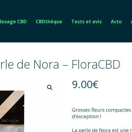
 dosage CBD
CBDthèque
Tests et avis
Actu
rle de Nora – FloraCBD
9.00
€
Grosses fleurs compactes e
d’exception !
La perle de Nora est une m