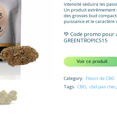
intensité séduira les pass
Un produit extrêmement o
des grosses bud compactes
puissance et le caractère
💚 Code promo pour a
GREENTROPICS15
Voir ce produit
Category:
Fleurs de CBD
Tags:
CBD
,
cbd pas cher