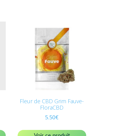
Fleur de CBD Grim Fauve-
FloraCBD
5.50
€
Voir ce produit