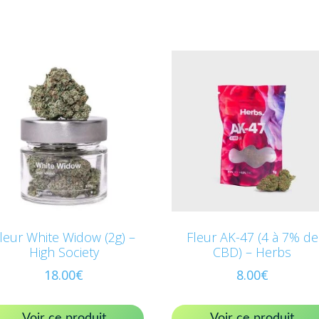
leur White Widow (2g) –
Fleur AK-47 (4 à 7% de
High Society
CBD) – Herbs
18.00
€
8.00
€
Voir ce produit
Voir ce produit