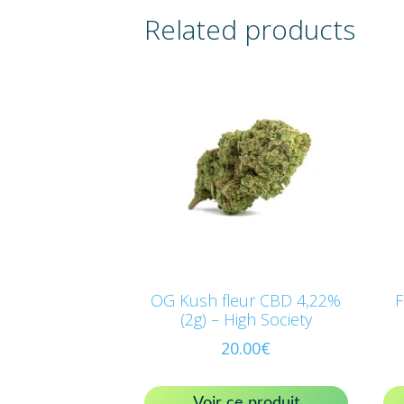
Related products
OG Kush fleur CBD 4,22%
F
(2g) – High Society
20.00
€
Voir ce produit