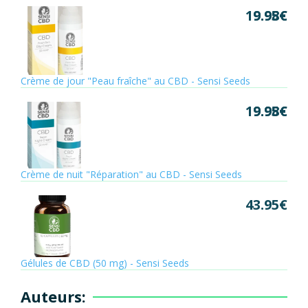
19.95
9.98
€
€
Crème de jour "Peau fraîche" au CBD - Sensi Seeds
19.95
9.98
€
€
Crème de nuit "Réparation" au CBD - Sensi Seeds
43.95
€
Gélules de CBD (50 mg) - Sensi Seeds
Auteurs: