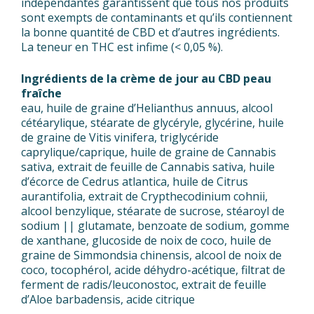
indépendantes garantissent que tous nos produits
sont exempts de contaminants et qu’ils contiennent
la bonne quantité de CBD et d’autres ingrédients.
La teneur en THC est infime (< 0,05 %).
Ingrédients de la crème de jour au CBD peau
fraîche
eau, huile de graine d’Helianthus annuus, alcool
cétéarylique, stéarate de glycéryle, glycérine, huile
de graine de Vitis vinifera, triglycéride
caprylique/caprique, huile de graine de Cannabis
sativa, extrait de feuille de Cannabis sativa, huile
d’écorce de Cedrus atlantica, huile de Citrus
aurantifolia, extrait de Crypthecodinium cohnii,
alcool benzylique, stéarate de sucrose, stéaroyl de
sodium || glutamate, benzoate de sodium, gomme
de xanthane, glucoside de noix de coco, huile de
graine de Simmondsia chinensis, alcool de noix de
coco, tocophérol, acide déhydro-acétique, filtrat de
ferment de radis/leuconostoc, extrait de feuille
d’Aloe barbadensis, acide citrique