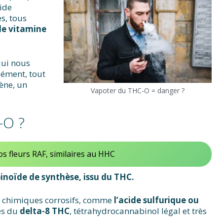
uide
s, tous
de vitamine
qui nous
lément, tout
ène, un
Vapoter du THC-O = danger ?
-O ?
s fleurs RAF, similaires au HHC
inoïde de synthèse, issu du THC.
s chimiques corrosifs, comme
l’acide sulfurique ou
es du
delta-8 THC
, tétrahydrocannabinol légal et très