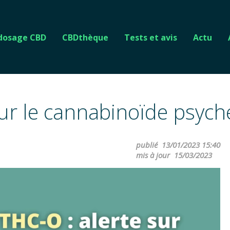
 dosage CBD
CBDthèque
Tests et avis
Actu
sur le cannabinoïde psych
publié
13/01/2023 15:40
mis à jour
15/03/2023