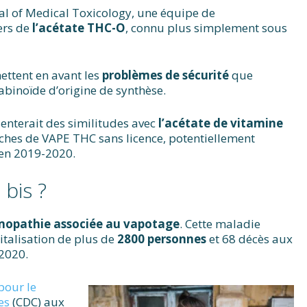
al of Medical Toxicology, une équipe de
ers de
l’acétate THC-O
, connu plus simplement sous
mettent en avant les
problèmes de sécurité
que
abinoïde d’origine de synthèse.
senterait des similitudes avec
l’acétate de vitamine
uches de VAPE THC sans licence, potentiellement
en 2019-2020.
bis ?
opathie associée au vapotage
. Cette maladie
talisation de plus de
2800 personnes
et 68 décès aux
 2020.
pour le
ies
(CDC) aux