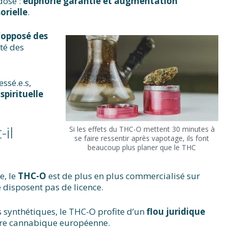
dose :
euphorie garantie
et augmentation
orielle
.
l’opposé des
té des
essé.e.s,
spirituelle
il
Si les effets du THC-O mettent 30 minutes à
se faire ressentir après vapotage, ils font
beaucoup plus planer que le THC
e, le
THC-O
est de plus en plus commercialisé sur
e disposent pas de licence.
 synthétiques, le THC-O profite d’un
flou juridique
hère cannabique européenne.