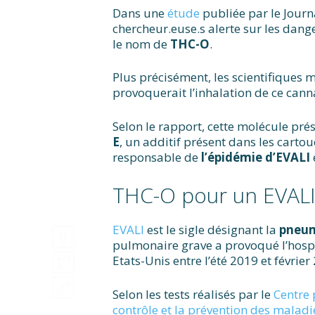
Dans une
étude
publiée par le Journ
chercheur.euse.s alerte sur les dang
le nom de
THC-O
.
Plus précisément, les scientifiques 
provoquerait l’inhalation de ce cann
Selon le rapport, cette molécule pré
E
, un additif présent dans les carto
responsable de
l’épidémie d’EVALI
THC-O pour un EVALI 
EVALI
est le sigle désignant la
pneum
pulmonaire grave a provoqué l’hospi
Etats-Unis entre l’été 2019 et février
Selon les tests réalisés par le
Centre 
contrôle et la prévention des malad