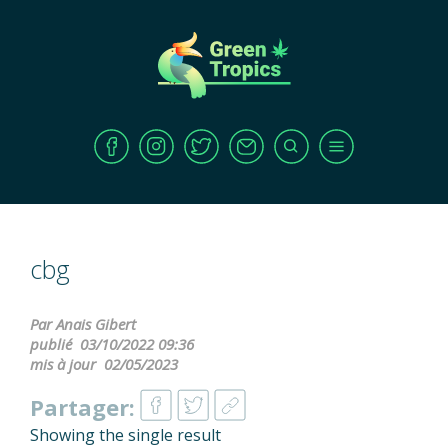
cbg
Par Anais Gibert
publié
03/10/2022 09:36
mis à jour
02/05/2023
Partager:
Showing the single result