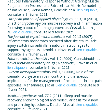
Reduces Inflammatory Response Without Altering Muscle
Regeneration Process and Extracellular Matrix Remodeling
of Rat Muscle, Vieira Ramos, Gracielle et al.
lien cliquable
,
consulté le 9 février 2021.
European journal of applied physiology
vol. 113,10 (2013),
Effect of cryotherapy on muscle recovery and inflammation
following a bout of damaging exercise. Crystal, Naomi J et
al.
lien cliquable
, consulté le 9 février 2021.
The Journal of experimental medicine
vol. 204,5 (2007),
Inflammatory monocytes recruited after skeletal muscle
injury switch into antiinflammatory macrophages to
support myogenesis ; Arnold, Ludovic et al.
lien cliquable
,
consulté le 9 février 2021.
Future medicinal chemistry
vol. 1,7 (2009); Cannabinoids as
novel anti-inflammatory drugs.; Nagarkatti, Prakash et al.
lien cliquable
, consulté le 9 février 2021.
Current neuropharmacology
vol. 4,3 (2006); Role of the
cannabinoid system in pain control and therapeutic
implications for the management of acute and chronic pain
episodes; Manzanares, J et al.
Lien cliquable
, consulté le 9
février 2021.
Medical hypotheses
vol. 77,2 (2011); Sleep and muscle
recovery: endocrinological and molecular basis for a new
and promising hypothesis; Dattilo, M et al.
Lien cliquable
,
consulté le 9 février 2021.