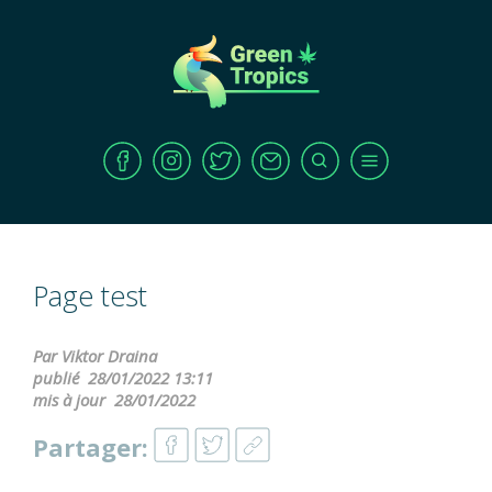
Page test
Par Viktor Draina
publié
28/01/2022 13:11
mis à jour
28/01/2022
Partager: