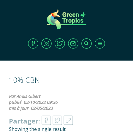
10% CBN
Par Anais Gibert
publié
03/10/2022 09:36
mis à jour
02/05/2023
Partager:
Showing the single result