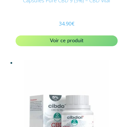
Capsules Pure CBD 9 (5%) – CBD Vital
34.90
€
Voir ce produit