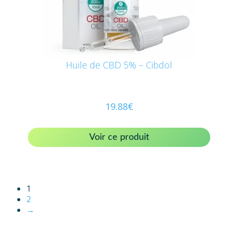
Huile de CBD 5% – Cibdol
19.88
€
Voir ce produit
1
2
→