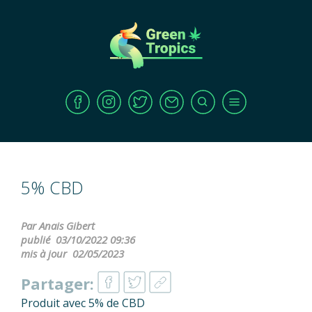
5% CBD
Par Anais Gibert
publié
03/10/2022 09:36
mis à jour
02/05/2023
Partager:
Produit avec 5% de CBD