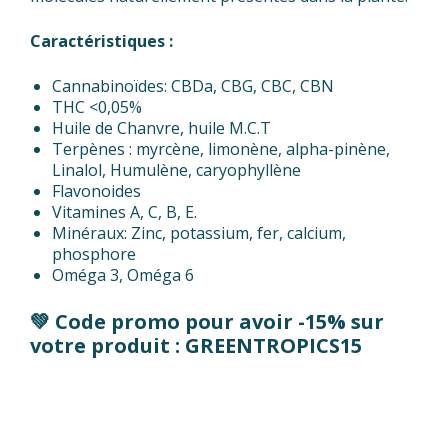
Caractéristiques :
Cannabinoïdes: CBDa, CBG, CBC, CBN
THC <0,05%
Huile de Chanvre, huile M.C.T
Terpènes : myrcène, limonène, alpha-pinène,
Linalol, Humulène, caryophyllène
Flavonoides
Vitamines A, C, B, E.
Minéraux: Zinc, potassium, fer, calcium,
phosphore
Oméga 3, Oméga 6
💚 Code promo pour avoir -15% sur
votre produit : GREENTROPICS15