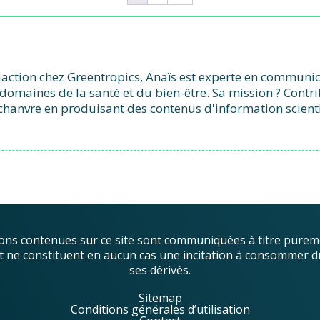
action chez Greentropics, Anaïs est experte en communicat
domaines de la santé et du bien-être. Sa mission ? Contr
chanvre en produisant des contenus d'information scient
ons contenues sur ce site sont communiquées à titre purem
, et ne constituent en aucun cas une incitation à consommer d
ses dérivés.
Sitemap
Conditions générales d’utilisation