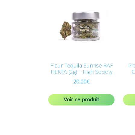
Fleur Tequila Sunrise RAF
Pr
HEKTA (2g) – High Society
G
20.00
€
Voir ce produit