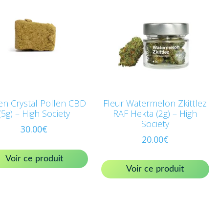
en Crystal Pollen CBD
Fleur Watermelon Zkittlez
(5g) – High Society
RAF Hekta (2g) – High
Society
30.00
€
20.00
€
Voir ce produit
Voir ce produit