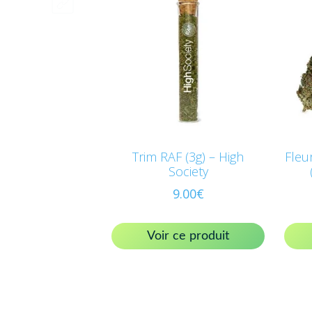
Trim RAF (3g) – High
Fleu
Society
9.00
€
Voir ce produit