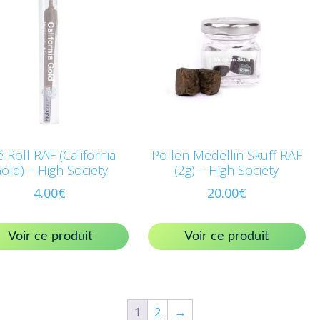
é Roll RAF (California
Pollen Medellin Skuff RAF
old) – High Society
(2g) – High Society
4.00
€
20.00
€
Voir ce produit
Voir ce produit
1
2
→