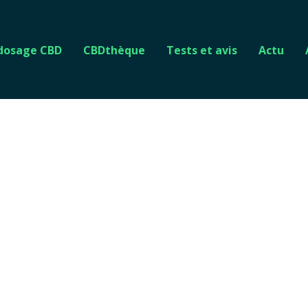
 dosage CBD
CBDthèque
Tests et avis
Actu