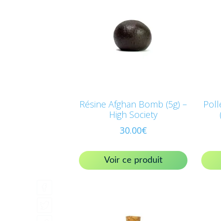
Résine Afghan Bomb (5g) –
Poll
High Society
30.00
€
Voir ce produit