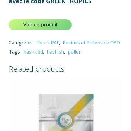
avec le code GREENTROPICS
Voir ce produit
Categories:
Fleurs RAF
,
Resines et Pollens de CBD
Tags:
hash cbd
,
hashish
,
pollen
Related products