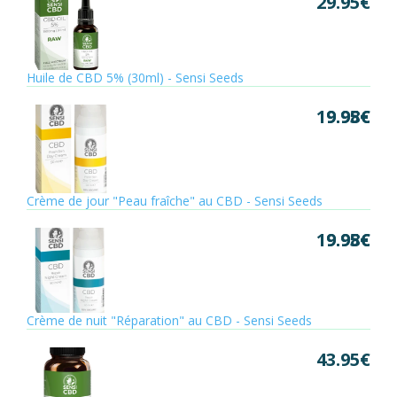
29.95
€
Huile de CBD 5% (30ml) - Sensi Seeds
19.95
9.98
€
€
Crème de jour "Peau fraîche" au CBD - Sensi Seeds
19.95
9.98
€
€
Crème de nuit "Réparation" au CBD - Sensi Seeds
43.95
€