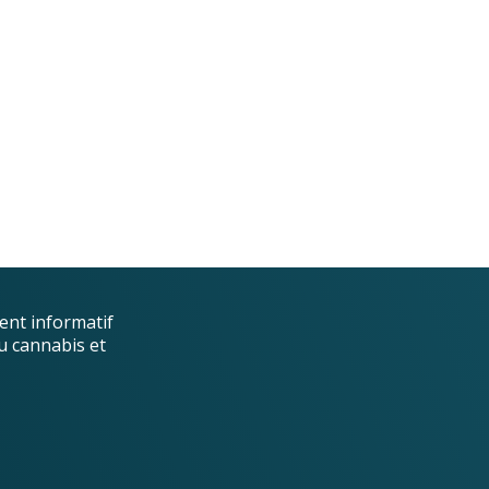
ent informatif
u cannabis et