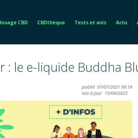
 dosage CBD
CBDthèque
Tests et avis
Actu
 : le e-liquide Buddha B
publié
07/07/2021 09:18
mis à jour
15/09/2023