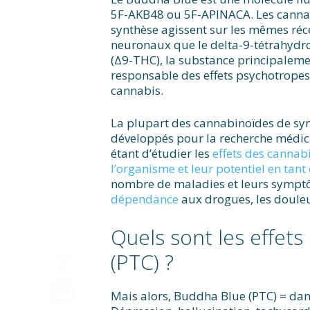
5F-AKB48 ou 5F-APINACA. Les canna
synthèse agissent sur les mêmes ré
neuronaux que le delta-9-tétrahydr
(Δ9-THC), la substance principalem
responsable des effets psychotrope
cannabis.
La plupart des cannabinoïdes de sy
développés pour la recherche médical
étant d’étudier les
effets des cannab
l’organisme et leur potentiel en ta
nombre de maladies et leurs sympt
dépendance
aux drogues, les douleu
Quels sont les effet
(PTC) ?
Mais alors, Buddha Blue (PTC) = dan