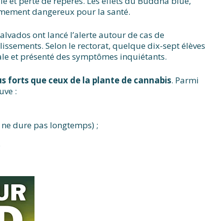
ie et perte de repères. Les effets du Buddha blue,
rêmement dangereux pour la santé.
lvados ont lancé l’alerte autour de cas de
issements. Selon le rectorat, quelque dix-sept élèves
ale et présenté des symptômes inquiétants.
s forts que ceux de la plante de cannabis
. Parmi
uve :
 ne dure pas longtemps) ;
;