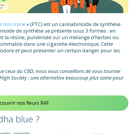
e ton crâne
» (PTC) est un cannabinoïde de synthèse.
inoïde de synthèse se présente sous 3 formes : en
t la résine, pulvérisée sur un mélange d’herbes ou
ommable dans une cigarette électronique. Cette
nodore et peut présenter un certain danger pour les
 que ceux du CBD, nous vous conseillons de vous tourner
e High Society ; une alternative beaucoup plus saine pour
couvrir nos fleurs RAF
dha blue ?
uorée, appelé