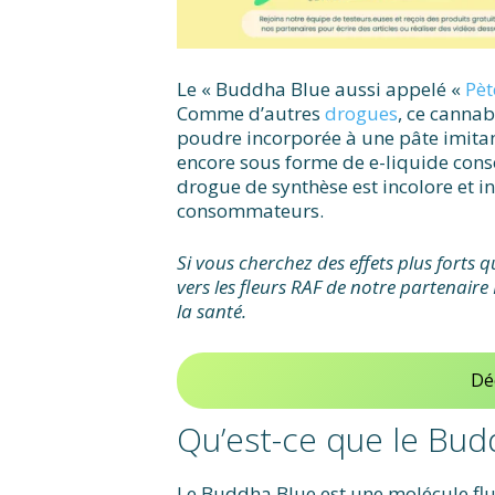
Le « Buddha Blue aussi appelé «
Pèt
Comme d’autres
drogues
, ce cannab
poudre incorporée à une pâte imitan
encore sous forme de e-liquide cons
drogue de synthèse est incolore et i
consommateurs.
Si vous cherchez des effets plus forts
vers les fleurs RAF de notre partenair
la santé.
Dé
Qu’est-ce que le Bud
Le Buddha Blue est une molécule fl