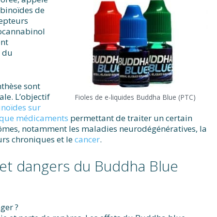
binoïdes de
cepteurs
ocannabinol
ent
s du
nthèse sont
e. L’objectif
Fioles de e-liquides Buddha Blue (PTC)
inoïdes sur
nt que médicaments
permettant de traiter un certain
ômes, notamment les maladies neurodégénératives, la
rs chroniques et le
cancer
.
s et dangers du Buddha Blue
ger ?