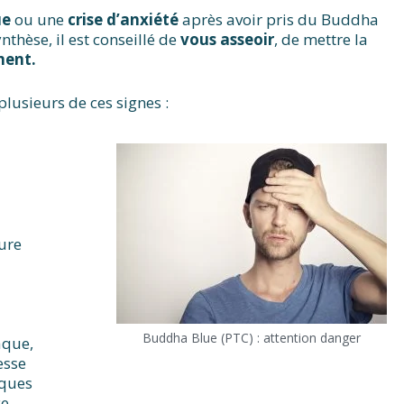
ue
ou une
crise d’anxiété
après avoir pris du Buddha
thèse, il est conseillé de
vous asseoir
, de mettre la
ment.
plusieurs de ces signes :
ure
Buddha Blue (PTC) : attention danger
aque,
esse
iques
ce