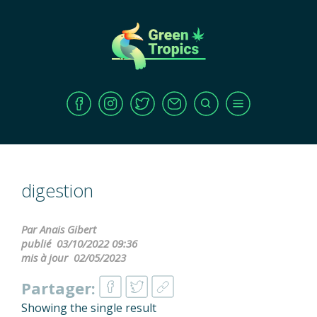
digestion
Par Anais Gibert
publié
03/10/2022 09:36
mis à jour
02/05/2023
Partager:
Showing the single result