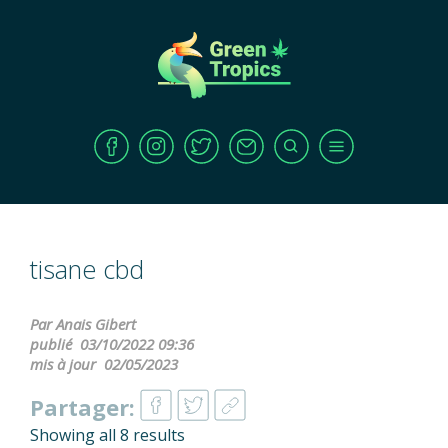
tisane cbd
Par Anais Gibert
publié
03/10/2022 09:36
mis à jour
02/05/2023
Partager:
Showing all 8 results