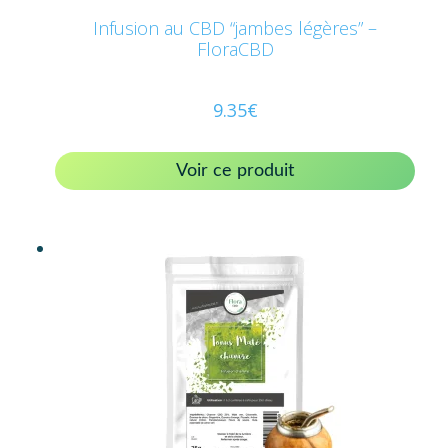
Infusion au CBD “jambes légères” –
FloraCBD
9.35
€
Voir ce produit