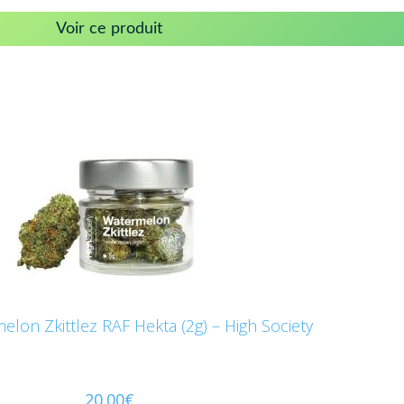
Voir ce produit
elon Zkittlez RAF Hekta (2g) – High Society
20.00
€