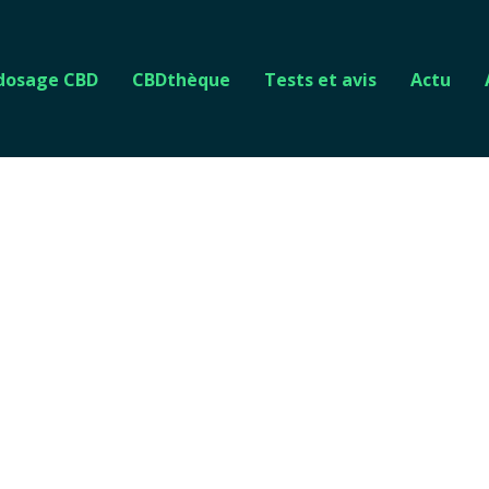
 dosage CBD
CBDthèque
Tests et avis
Actu