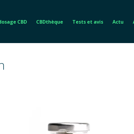
 dosage CBD
CBDthèque
Tests et avis
Actu
n