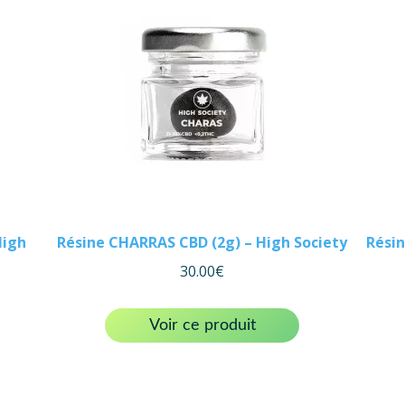
High
Résine CHARRAS CBD (2g) – High Society
Résin
30.00
€
Voir ce produit