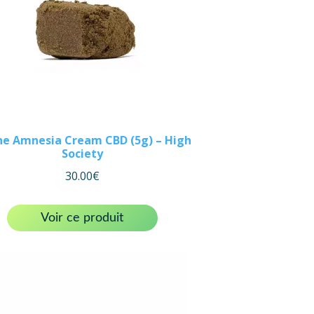
ne Amnesia Cream CBD (5g) – High
Society
30.00
€
Voir ce produit