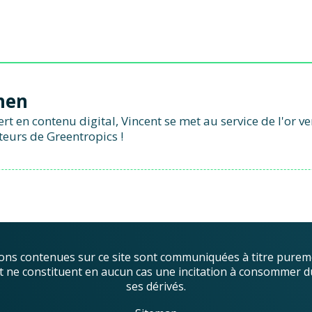
hen
t en contenu digital, Vincent se met au service de l'or v
teurs de Greentropics !
ons contenues sur ce site sont communiquées à titre purem
, et ne constituent en aucun cas une incitation à consommer d
ses dérivés.