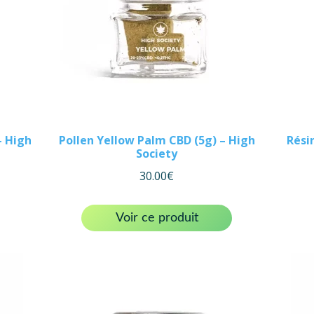
– High
Pollen Yellow Palm CBD (5g) – High
Rési
Society
30.00
€
Voir ce produit