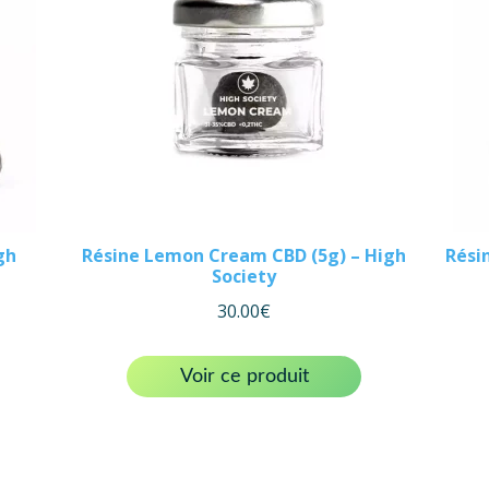
gh
Résine Lemon Cream CBD (5g) – High
Rési
Society
30.00
€
Voir ce produit