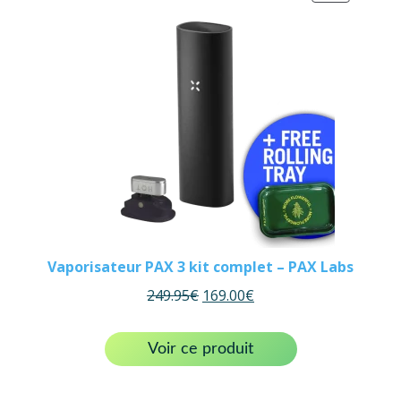
ON
SALE
Vaporisateur PAX 3 kit complet – PAX Labs
249.95
€
169.00
€
Voir ce produit