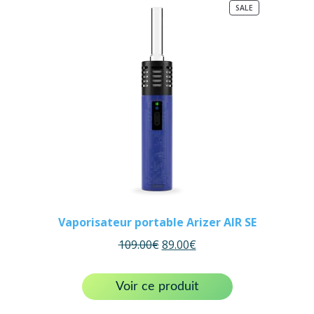
PRODUCT
SALE
ON
SALE
Vaporisateur portable Arizer AIR SE
109.00
€
89.00
€
Voir ce produit