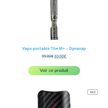
Vapo portable The M+ – Dynavap
99.00
€
69.00
€
Voir ce produit
PRODUC
SALE
ON
SALE