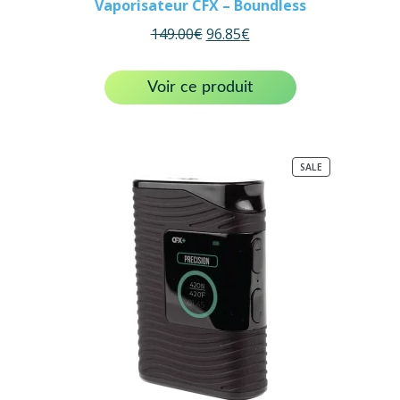
Vaporisateur CFX – Boundless
149.00
€
96.85
€
Voir ce produit
PRODUCT
SALE
ON
SALE