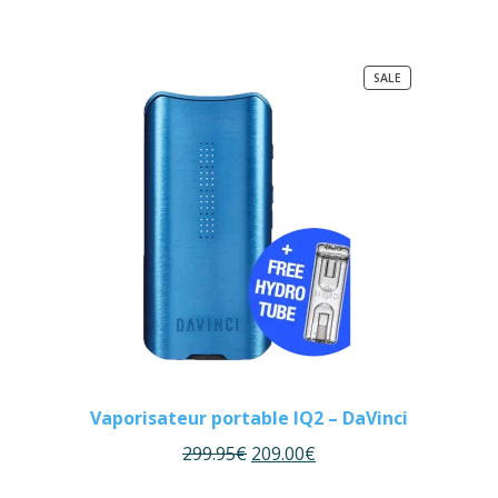
PRODUCT
SALE
ON
SALE
Vaporisateur portable IQ2 – DaVinci
299.95
€
209.00
€