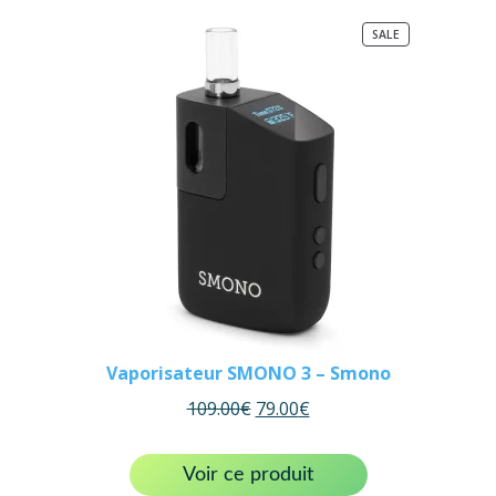
PRODUCT
SALE
ON
SALE
Vaporisateur SMONO 3 – Smono
109.00
€
79.00
€
Voir ce produit