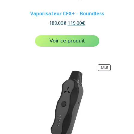
Vaporisateur CFX+ – Boundless
189.00
€
119.00
€
Voir ce produit
PRODUCT
SALE
ON
SALE