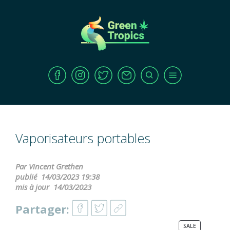
Vaporisateurs portables
Par Vincent Grethen
publié
14/03/2023 19:38
mis à jour
14/03/2023
Partager:
PRODUCT
SALE