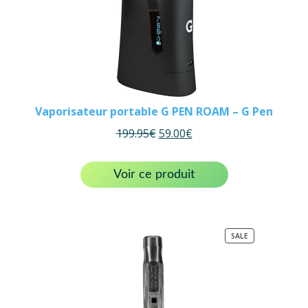
Vaporisateur portable G PEN ROAM – G Pen
199.95
€
59.00
€
Voir ce produit
PRODUCT
SALE
ON
SALE