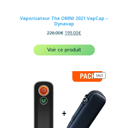
Vaporisateur The OMNI 2021 VapCap –
Dynavap
226.00
€
199.00
€
Voir ce produit
PRODUCT
SALE
ON
SALE