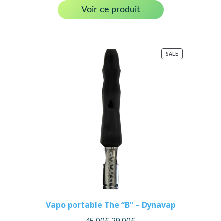
Voir ce produit
PRODUCT
SALE
ON
SALE
Vapo portable The “B” – Dynavap
45.00
€
29.00
€