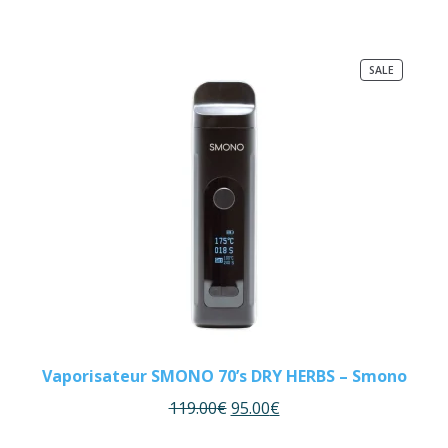
PRODUCT
SALE
ON
SALE
Vaporisateur SMONO 70’s DRY HERBS – Smono
119.00
€
95.00
€