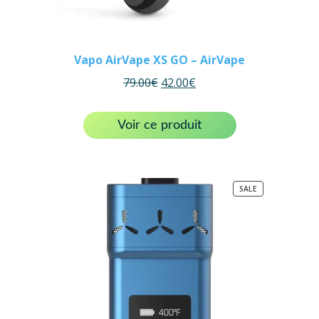
Vapo AirVape XS GO – AirVape
79.00
€
42.00
€
Voir ce produit
PRODUCT
SALE
ON
SALE