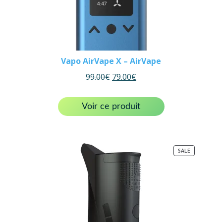
Vapo AirVape X – AirVape
99.00
€
79.00
€
Voir ce produit
PRODUCT
SALE
ON
SALE