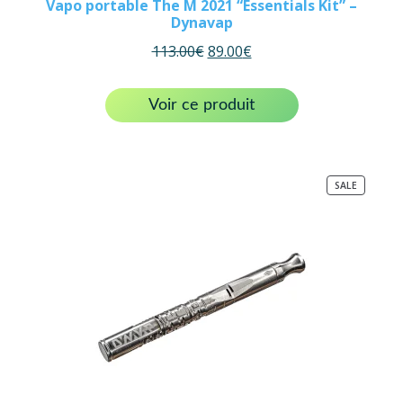
Vapo portable The M 2021 “Essentials Kit” –
Dynavap
113.00
€
89.00
€
Voir ce produit
PRODUC
SALE
ON
SALE