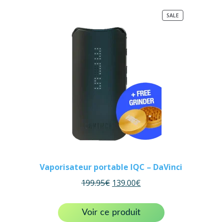
PRODUCT
SALE
ON
SALE
Vaporisateur portable IQC – DaVinci
199.95
€
139.00
€
Voir ce produit