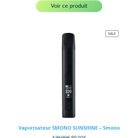
Voir ce produit
PRODUCT
SALE
ON
SALE
Vaporisateur SMONO SUNSHINE – Smono
129.00
€
89.00
€