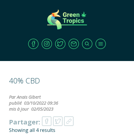
40% CBD
Par Anais Gibert
publié
03/10/2022 09:36
mis à jour
02/05/2023
Partager:
Showing all 4 results