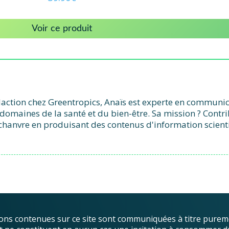
Voir ce produit
action chez Greentropics, Anaïs est experte en communicat
domaines de la santé et du bien-être. Sa mission ? Contr
chanvre en produisant des contenus d'information scient
ons contenues sur ce site sont communiquées à titre purem