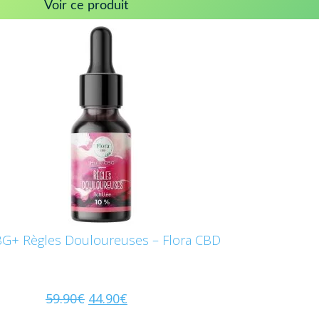
Voir ce produit
BG+ Règles Douloureuses – Flora CBD
59.90
€
44.90
€