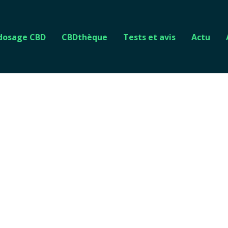
 dosage CBD
CBDthèque
Tests et avis
Actu