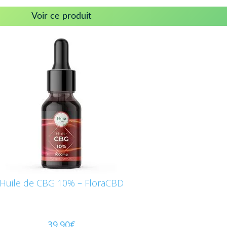
Voir ce produit
Huile de CBG 10% – FloraCBD
39.90
€