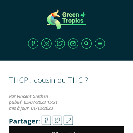
THCP : cousin du THC ?
Par Vincent Grethen
publié
05/07/2023 15:21
mis à jour
01/12/2023
Partager: