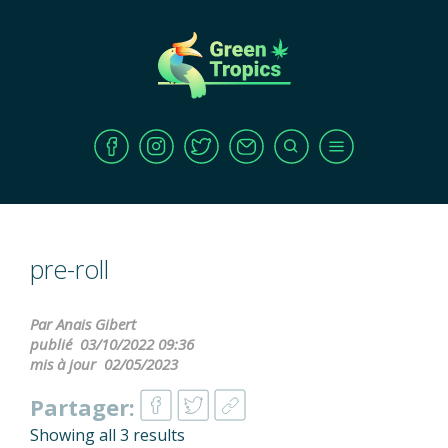
pre-roll
Par Anais Gibert
publié
03/10/2022 09:36
mis à jour
02/05/2023
Partager:
Showing all 3 results