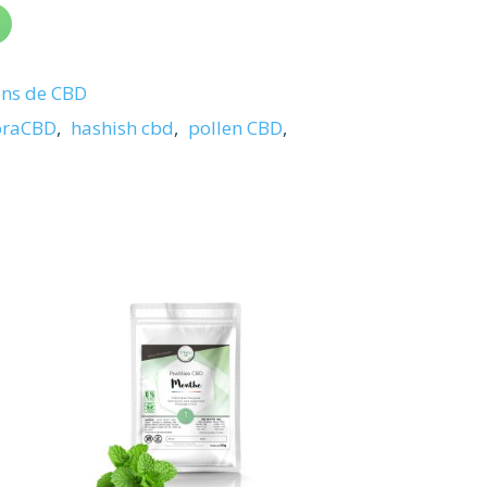
lens de CBD
oraCBD
,
hashish cbd
,
pollen CBD
,