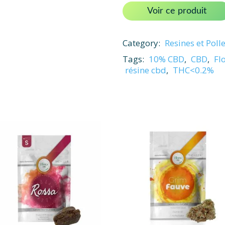
Voir ce produit
Category:
Resines et Pol
Tags:
10% CBD
,
CBD
,
Fl
résine cbd
,
THC<0.2%