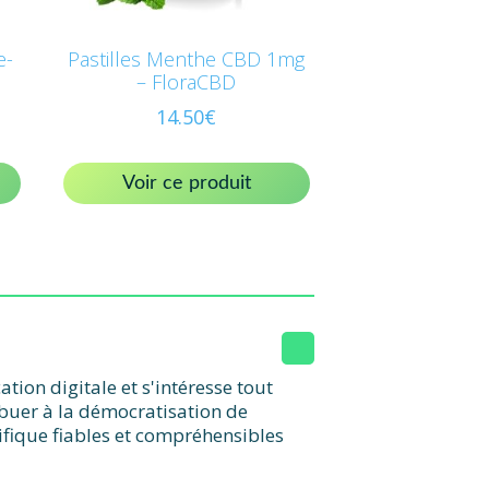
e-
Pastilles Menthe CBD 1mg
– FloraCBD
14.50
€
Voir ce produit
ion digitale et s'intéresse tout
ibuer à la démocratisation de
ifique fiables et compréhensibles