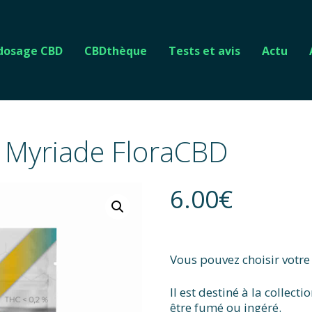
 dosage CBD
CBDthèque
Tests et avis
Actu
– Myriade FloraCBD
6.00
€
Vous pouvez choisir votr
Il est destiné à la collect
être fumé ou ingéré.