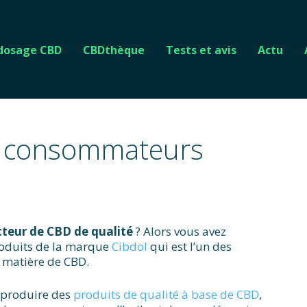
 dosage CBD
CBDthèque
Tests et avis
Actu
es consommateurs
teur de CBD de qualité
? Alors vous avez
roduits de la marque
Cibdol
qui est l’un des
 matière de CBD.
 produire des
produits de qualité à base de CBD
,