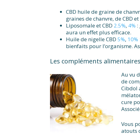
CBD huile de graine de chanv
graines de chanvre, de CBD et
Liposomale et CBD
2.5%
,
4%
:
aura un effet plus efficace.
Huile de nigelle CBD
5%
,
10%
bienfaits pour l’organisme. A
Les compléments alimentaire
Au vu d
de comp
Cibdol 
mélaton
cure po
Associé
Vous po
atouts 