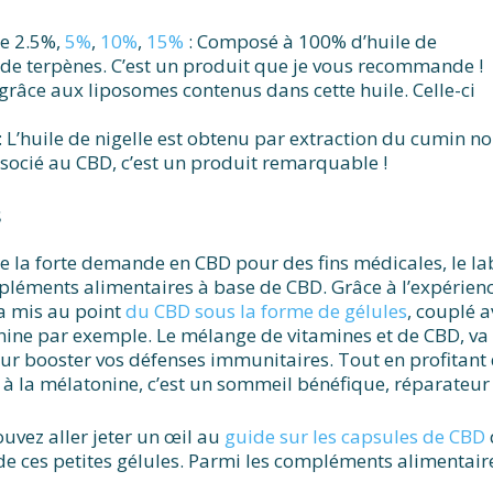
re 2.5%,
5%
,
10%
,
15%
: Composé à 100% d’huile de
 de terpènes. C’est un produit que je vous recommande !
 grâce aux liposomes contenus dans cette huile. Celle-ci
: L’huile de nigelle est obtenu par extraction du cumin no
ssocié au CBD, c’est un produit remarquable !
s
e la forte demande en CBD pour des fins médicales, le lab
léments alimentaires à base de CBD. Grâce à l’expérience
a mis au point
du CBD sous la forme de gélules
, couplé a
ine par exemple. Le mélange de vitamines et de CBD, va 
ur booster vos défenses immunitaires. Tout en profitant 
 à la mélatonine, c’est un sommeil bénéfique, réparateur 
uvez aller jeter un œil au
guide sur les capsules de CBD
de ces petites gélules. Parmi les compléments alimentair