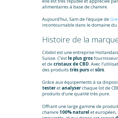
elle est très réputée et appréciée 
alimentaires à base de chanvre.
Aujourd’hui, Sam de l’équipe de
Gre
incontournable dans le domaine du 
Histoire de la marqu
Cibdol est une entreprise Hollandais
Suisse. C’est
le plus gros
fournisseur
et de
cristaux de CBD
. Avec l’util
des produits
très purs
et
sûrs
.
Grâce aux équipements à sa dispositi
tester
et
analyser
chaque lot de CBD
produits d’une qualité très pure.
Offrant une large gamme de produits
chanvre
100% naturel
et européen,
impuretés, et qui donne cet aspect
d