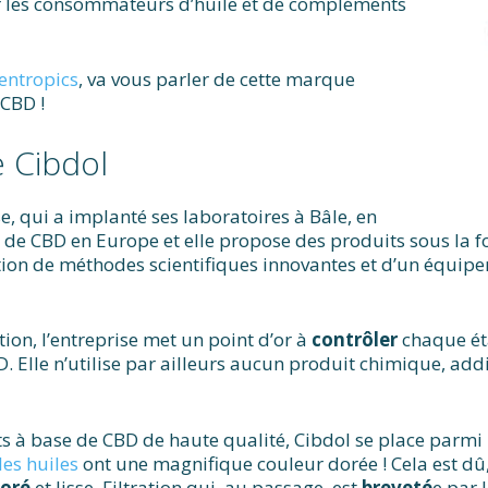
par les consommateurs d’huile et de compléments
entropics
, va vous parler de cette marque
CBD !
e Cibdol
e, qui a implanté ses laboratoires à Bâle, en
 de CBD en Europe et elle propose des produits sous la f
isation de méthodes scientifiques innovantes et d’un équi
on, l’entreprise met un point d’or à
contrôler
chaque éta
. Elle n’utilise par ailleurs aucun produit chimique, addi
 à base de CBD de haute qualité, Cibdol se place parmi 
les huiles
ont une magnifique couleur dorée ! Cela est dû,
oré
et lisse. Filtration qui, au passage, est
breveté
e par 