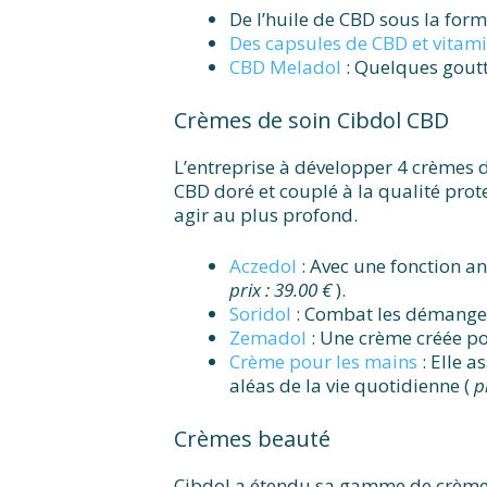
De l’huile de CBD sous la for
Des capsules de CBD et vitam
CBD Meladol
: Quelques goutt
Crèmes de soin Cibdol CBD
L’entreprise à développer 4 crèmes de
CBD doré et couplé à la qualité prot
agir au plus profond.
Aczedol
: Avec une fonction an
prix : 39.00 €
).
Soridol
: Combat les démangeai
Zemadol
: Une crème créée pou
Crème pour les mains
: Elle a
aléas de la vie quotidienne (
p
Crèmes beauté
Cibdol a étendu sa gamme de crèmes