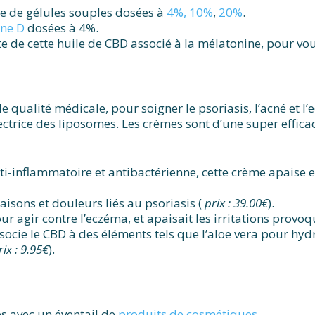
me de gélules souples dosées à
4%,
10%
,
20%
.
ine D
dosées à 4%.
e de cette huile de CBD associé à la mélatonine, pour vou
 qualité médicale, pour soigner le psoriasis, l’acné et l
ectrice des liposomes. Les crèmes sont d’une super effica
ti-inflammatoire et antibactérienne, cette crème apaise 
sons et douleurs liés au psoriasis (
prix : 39.00€
).
r agir contre l’eczéma, et apaisait les irritations provoq
ssocie le CBD à des éléments tels que l’aloe vera pour hy
rix : 9.95€
).
 avec un éventail de
produits de cosmétiques
.