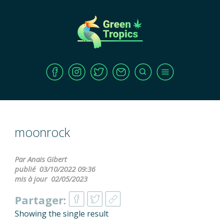
moonrock
Par Anais Gibert
publié
03/10/2022 09:36
mis à jour
02/05/2023
Partager:
Showing the single result