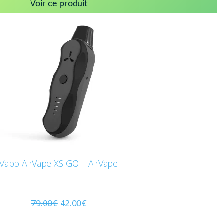
Voir ce produit
Vapo AirVape XS GO – AirVape
79.00
€
42.00
€