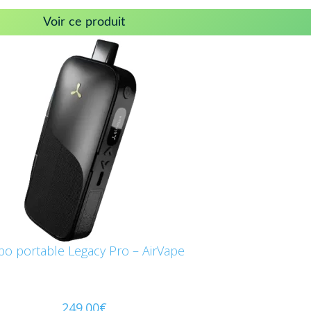
Voir ce produit
po portable Legacy Pro – AirVape
249.00
€