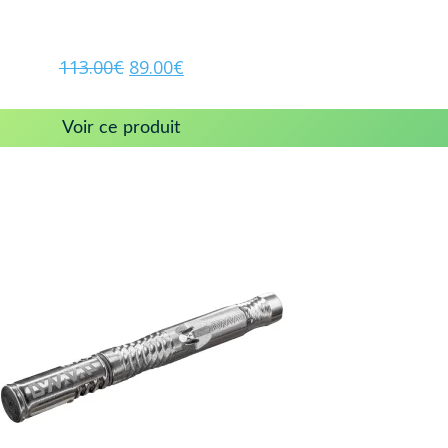
113.00
€
89.00
€
Voir ce produit