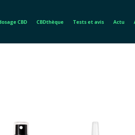
 dosage CBD
CBDthèque
Tests et avis
Actu