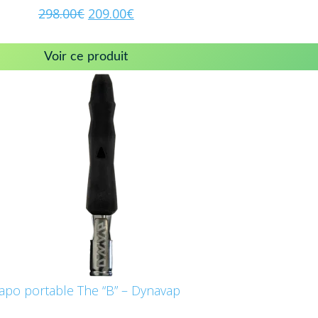
298.00
€
209.00
€
Voir ce produit
apo portable The “B” – Dynavap