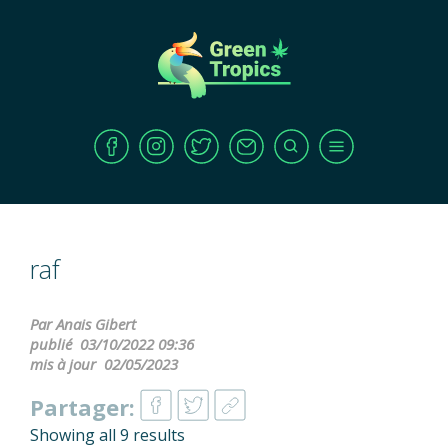
raf
Par Anais Gibert
publié
03/10/2022 09:36
mis à jour
02/05/2023
Partager:
Showing all 9 results