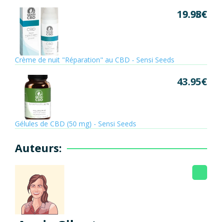
19.95
9.98
€
€
Crème de nuit "Réparation" au CBD - Sensi Seeds
43.95
€
Gélules de CBD (50 mg) - Sensi Seeds
Auteurs: