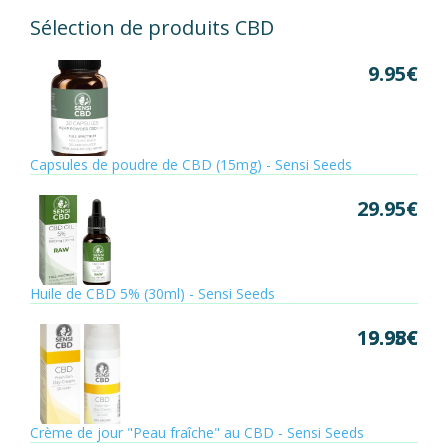
Sélection de produits CBD
9.95
€
Capsules de poudre de CBD (15mg) - Sensi Seeds
29.95
€
Huile de CBD 5% (30ml) - Sensi Seeds
19.95
9.98
€
€
Crème de jour "Peau fraîche" au CBD - Sensi Seeds