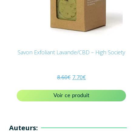
Savon Exfoliant Lavande/CBD – High Society
8.60
€
7.70
€
Voir ce produit
Auteurs: