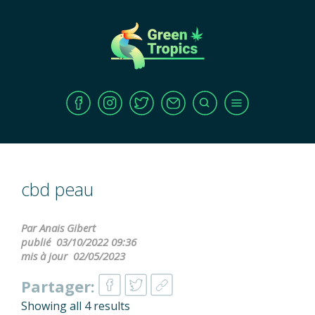
cbd peau
Par Anais Gibert
publié
03/10/2022 09:36
mis à jour
02/05/2023
Partager:
Showing all 4 results