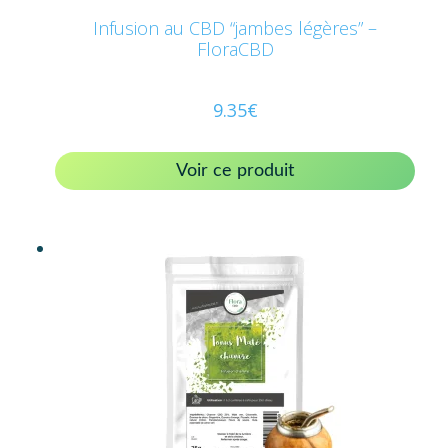
Infusion au CBD “jambes légères” –
FloraCBD
9.35
€
Voir ce produit