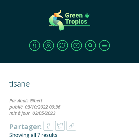
tisane
Par Anais Gibert
publié
03/10/2022 09:36
mis à jour
02/05/2023
Partager:
Showing all 7 results