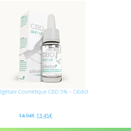
Végétale Cosmétique CBD 5% – Cibdol
14.94
€
13.45
€