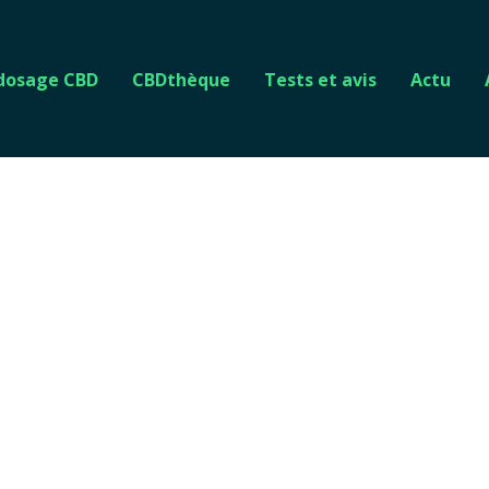
 dosage CBD
CBDthèque
Tests et avis
Actu