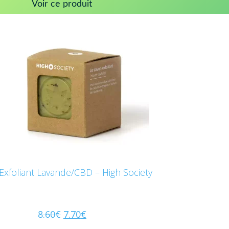
Voir ce produit
Exfoliant Lavande/CBD – High Society
8.60
€
7.70
€