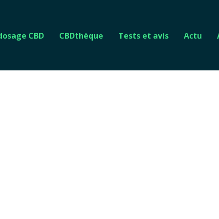
 dosage CBD
CBDthèque
Tests et avis
Actu