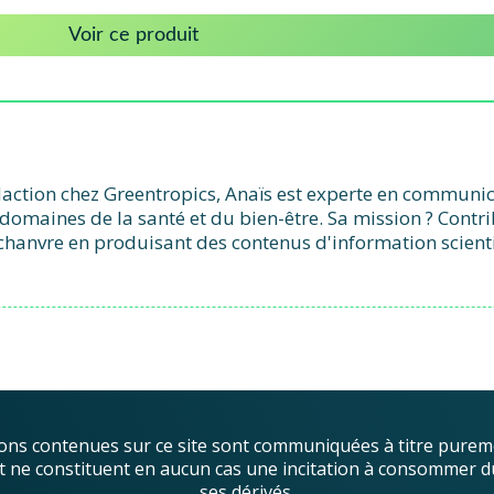
Voir ce produit
action chez Greentropics, Anaïs est experte en communicat
domaines de la santé et du bien-être. Sa mission ? Contr
chanvre en produisant des contenus d'information scient
ons contenues sur ce site sont communiquées à titre purem
, et ne constituent en aucun cas une incitation à consommer d
ses dérivés.