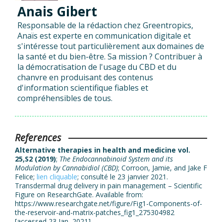
Anais Gibert
Responsable de la rédaction chez Greentropics,
Anaïs est experte en communication digitale et
s'intéresse tout particulièrement aux domaines de
la santé et du bien-être. Sa mission ? Contribuer à
la démocratisation de l'usage du CBD et du
chanvre en produisant des contenus
d'information scientifique fiables et
compréhensibles de tous.
References
Alternative therapies in health and medicine vol.
25,S2 (2019)
;
The Endocannabinoid System and its
Modulation by Cannabidiol (CBD)
; Corroon, Jamie, and Jake F
Felice;
lien cliquable
; consulté le 23 janvier 2021.
Transdermal drug delivery in pain management – Scientific
Figure on ResearchGate. Available from:
https://www.researchgate.net/figure/Fig1-Components-of-
the-reservoir-and-matrix-patches_fig1_275304982
[accessed 23 Jan, 2021]