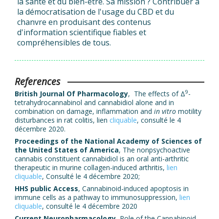
la santé et du bien-être. Sa mission ? Contribuer à
la démocratisation de l'usage du CBD et du
chanvre en produisant des contenus
d'information scientifique fiables et
compréhensibles de tous.
References
9
British Journal Of Pharmacology
, The effects of Δ
-
tetrahydrocannabinol and cannabidiol alone and in
combination on damage, inflammation and
in vitro
motility
disturbances in rat colitis, lien
cliquable
, consulté le 4
décembre 2020.
Proceedings of the National Academy of Sciences of
the United States of America
, The nonpsychoactive
cannabis constituent cannabidiol is an oral anti-arthritic
therapeutic in murine collagen-induced arthritis,
lien
cliquable
, Consulté le 4 décembre 2020;
HHS public Access
, Cannabinoid-induced apoptosis in
immune cells as a pathway to immunosuppression,
lien
cliquable
, consulté le 4 décembre 2020
Current Neuropharmacology
, Role of the Cannabinoid