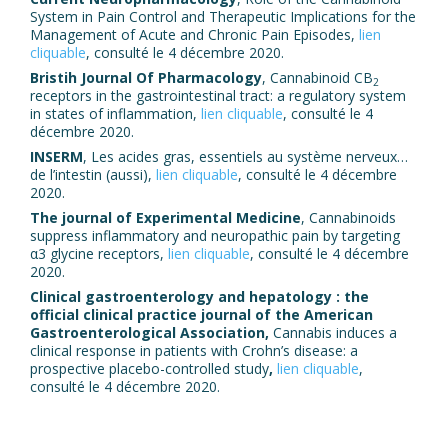
System in Pain Control and Therapeutic Implications for the
Management of Acute and Chronic Pain Episodes,
lien
cliquable
, consulté le 4 décembre 2020.
Bristih Journal Of Pharmacology
, Cannabinoid CB
2
receptors in the gastrointestinal tract: a regulatory system
in states of inflammation,
lien cliquable
, consulté le 4
décembre 2020.
INSERM
, Les acides gras, essentiels au système nerveux…
de l’intestin (aussi),
lien cliquable
, consulté le 4 décembre
2020.
The journal of Experimental Medicine
, Cannabinoids
suppress inflammatory and neuropathic pain by targeting
α3 glycine receptors,
lien cliquable
, consulté le 4 décembre
2020.
Clinical gastroenterology and hepatology : the
official clinical practice journal of the American
Gastroenterological Association,
Cannabis induces a
clinical response in patients with Crohn’s disease: a
prospective placebo-controlled study
,
lien cliquable
,
consulté le 4 décembre 2020.