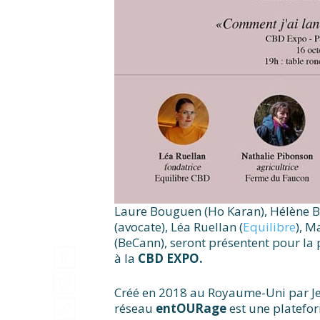
Laure Bouguen (Ho Karan), Hélène Bu
(avocate), Léa Ruellan (
Equilibre
), M
(BeCann), seront présentent pour l
à la
CBD EXPO.
Créé en 2018 au Royaume-Uni par Je
réseau
entOURage
est une platefo