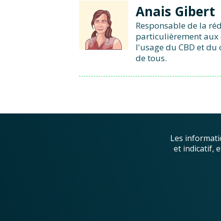
Anais Gibert
Responsable de la réd
particulièrement aux 
l'usage du CBD et du 
de tous.
Les informati
et indicatif