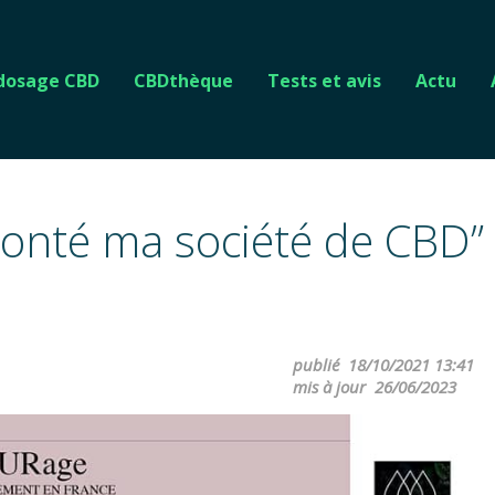
 dosage CBD
CBDthèque
Tests et avis
Actu
onté ma société de CBD”
publié
18/10/2021 13:41
mis à jour
26/06/2023