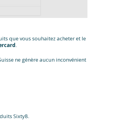
its que vous souhaitez acheter et le
ercard
.
en Suisse ne génère aucun inconvénient
uits Sixty8.