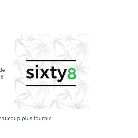
de
he
beaucoup plus fournie.