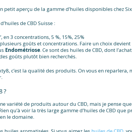
n petit aperçu de la gamme d’huiles disponibles chez Six
d’huiles de CBD Suisse :
“, en 3 concentrations, 5 %, 15%, 25%
 plusieurs goûts et concentrations. Faire un choix devien
cus
Endométriose
. Ce sont des huiles de CBD, dont l’acha
des goûts plutôt bien recherchés.
ty8, c’est la qualité des produits. On vous en reparlera, 
.
8 ?
ne variété de produits autour du CBD, mais je pense que 
Rien qu’à voir la très large gamme d’huiles de CBD que p
ien le domaine.
es huiles aromatisées. Si vous aimez les
huiles de CBD
, vo