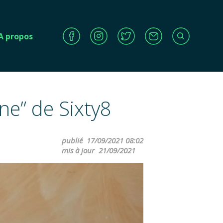
A propos
ne” de Sixty8
publié
17/09/2021 08:02
mis à jour
21/09/2021