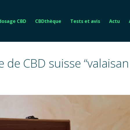
 dosage CBD
CBDthèque
Tests et avis
Actu
e de CBD suisse “valaisan