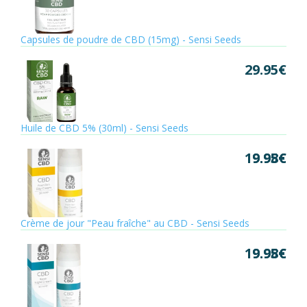
Capsules de poudre de CBD (15mg) - Sensi Seeds
29.95
€
Huile de CBD 5% (30ml) - Sensi Seeds
19.95
9.98
€
€
Crème de jour "Peau fraîche" au CBD - Sensi Seeds
19.95
9.98
€
€