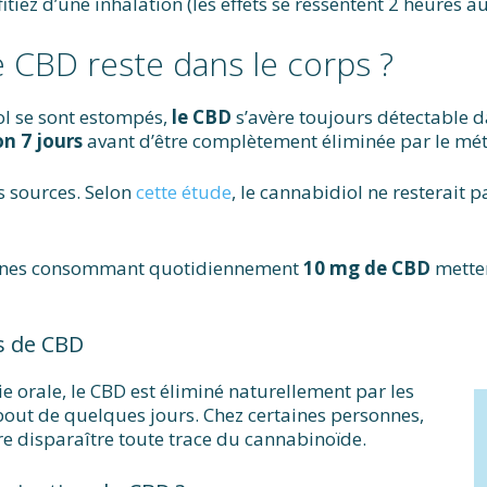
itiez d’une inhalation (les effets se ressentent 2 heures
 CBD reste dans le corps ?
ol se sont estompés,
le CBD
s’avère toujours détectable 
on 7 jours
avant d’être complètement éliminée par le mé
es sources. Selon
cette étude
, le cannabidiol ne resterait 
rsonnes consommant quotidiennement
10 mg de CBD
metten
s de CBD
 orale, le CBD est éliminé naturellement par les
bout de quelques jours. Chez certaines personnes,
re disparaître toute trace du cannabinoïde.