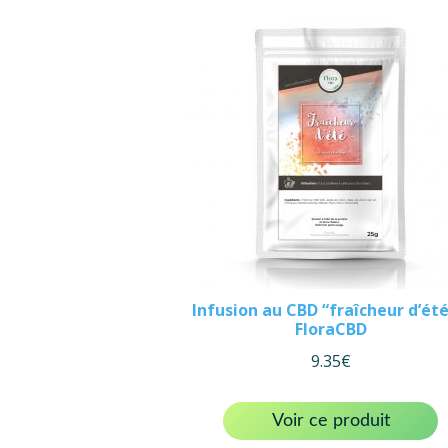
Infusion au CBD “fraîcheur d’été
FloraCBD
9.35
€
Voir ce produit