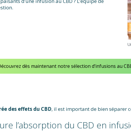
 apaisants d’une infusion au CBD ? L’équipe de
stion.
U
écouvrez dès maintenant notre sélection d’infusions au C
rée des effets du CBD
, il est important de bien séparer 
e l’absorption du CBD en infusi