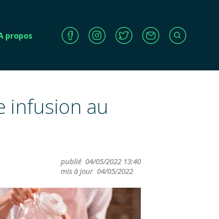
A propos
e infusion au
publié
04/05/2022 13:40
mis à jour
04/05/2022