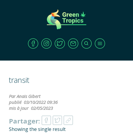
transit
Par Anais Gibert
publié
03/10/2022 09:36
mis à jour
02/05/2023
Partager:
Showing the single result