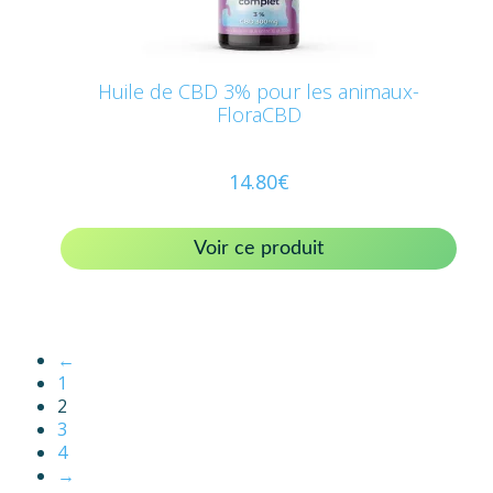
Huile de CBD 3% pour les animaux-
FloraCBD
14.80
€
Voir ce produit
←
1
2
3
4
→