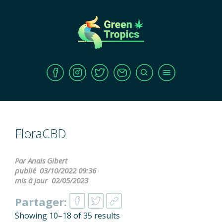
FloraCBD
Par Anais Gibert
publié
03/10/2022 09:36
mis à jour
02/05/2023
Partager:
Showing 10–18 of 35 results